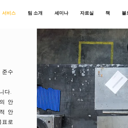
서비스
팀 소개
세미나
자료실
책
블
 준수
니다.
의 안
적 안
목표로